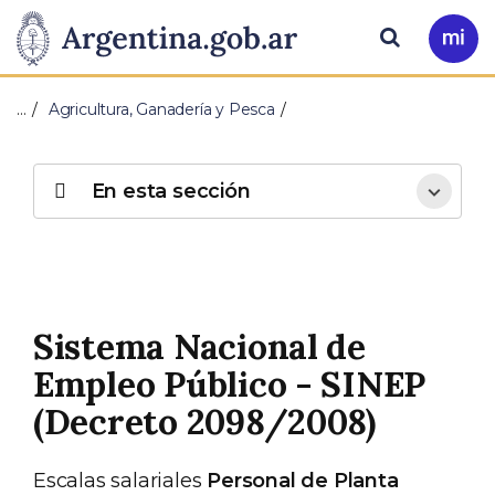
Pasar al contenido principal
Presidencia
Buscar
Ir
a
de
Mi
…
Agricultura, Ganadería y Pesca
Arg
la
Nación
En esta sección
Sistema Nacional de
Empleo Público - SINEP
(Decreto 2098/2008)
Escalas salariales
Personal de Planta