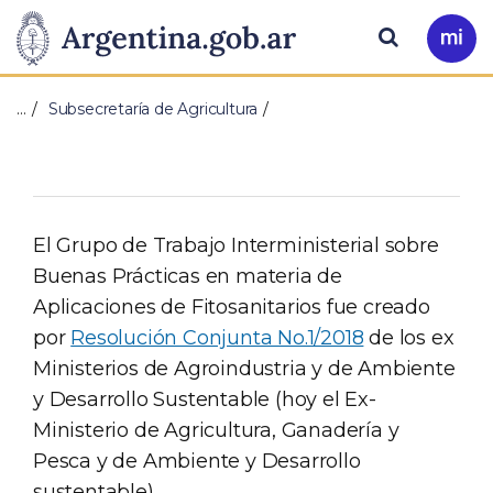
Pasar al contenido principal
Presidencia
Buscar
Ir
a
de
Mi
…
Subsecretaría de Agricultura
Arg
la
Nación
El Grupo de Trabajo Interministerial sobre
Buenas Prácticas en materia de
Aplicaciones de Fitosanitarios fue creado
por
Resolución Conjunta No.1/2018
de los ex
Ministerios de Agroindustria y de Ambiente
y Desarrollo Sustentable (hoy el Ex-
Ministerio de Agricultura, Ganadería y
Pesca y de Ambiente y Desarrollo
sustentable).