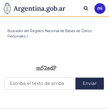
Pasar al contenido principal
Presidencia
Buscar
Ir
a
de
Mi
Arg
…
la
Buscador del Registro Nacional de Bases de Datos
Personales
Nación
Enviar