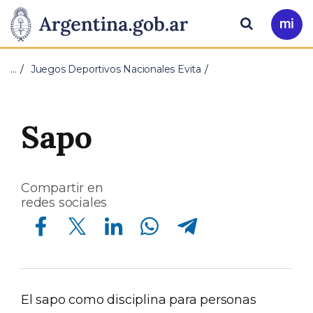
Pasar al contenido principal
Presidencia
Buscar
Ir
a
de
Mi
…
Juegos Deportivos Nacionales Evita
Arg
la
Nación
Sapo
Compartir en
redes sociales
Compartir en Facebook
Compartir en Twitter
Compartir en Linkedin
Compartir en Whatsapp
Compartir en Telegram
El sapo como disciplina para personas