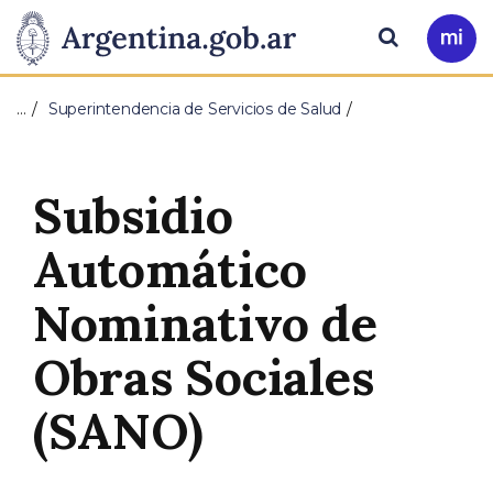
Pasar al contenido principal
Presidencia
Buscar
Ir
a
de
Mi
…
Superintendencia de Servicios de Salud
Arg
la
Nación
Subsidio
Automático
Nominativo de
Obras Sociales
(SANO)