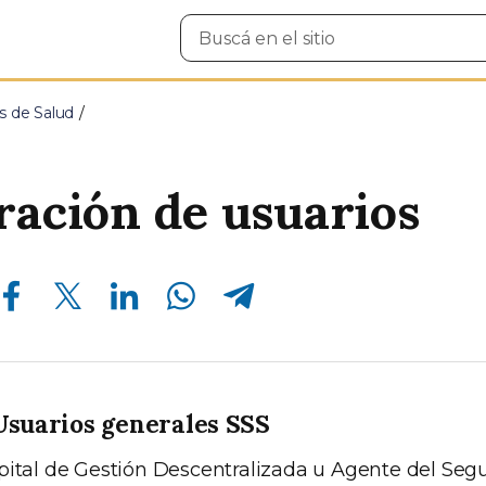
Buscar
en
el
sitio
s de Salud
ración de usuarios
Compartir en Facebook
Compartir en Twitter
Compartir en Linkedin
Compartir en Whatsapp
Compartir en Telegram
Usuarios generales SSS
pital de Gestión Descentralizada u Agente del Seg