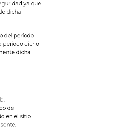
eguridad ya que
de dicha
o del período
o período dicho
amente dicha
b,
ipo de
 en el sitio
sente.