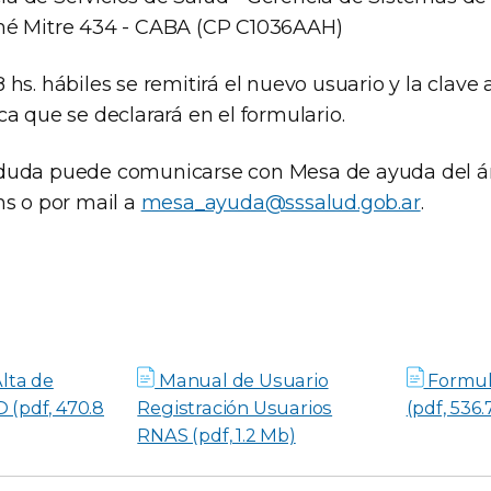
omé Mitre 434 - CABA (CP C1036AAH)
 hs. hábiles se remitirá el nuevo usuario y la clave 
ca que se declarará en el formulario.
 duda puede comunicarse con Mesa de ayuda del 
hs o por mail a
mesa_ayuda@sssalud.gob.ar
.
Alta de
Manual de Usuario
Formul
 (pdf, 470.8
Registración Usuarios
(pdf, 536.
RNAS (pdf, 1.2 Mb)