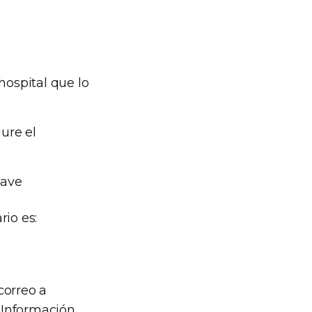
ospital que lo
ure el
lave
rio es:
correo a
 Información