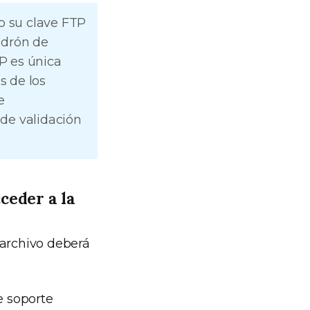
o su clave FTP
adrón de
TP es única
s de los
e
de validación
ceder a la
 archivo deberá
e soporte