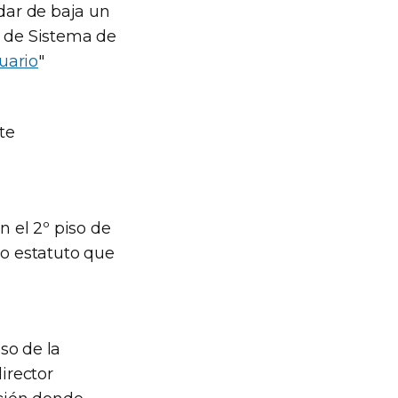
 dar de baja un
a de Sistema de
uario
"
te
n el 2º piso de
 o estatuto que
iso de la
irector