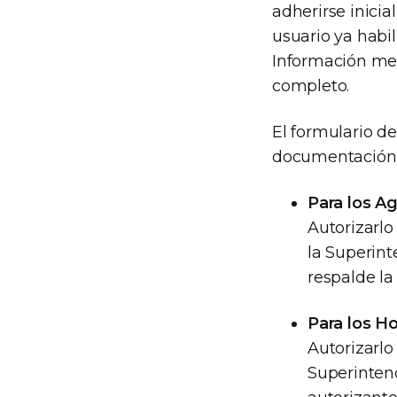
adherirse inicia
usuario ya habi
Información med
completo.
El formulario d
documentación 
Para los A
Autorizarlo
la Superint
respalde la
Para los H
Autorizarlo 
Superinten