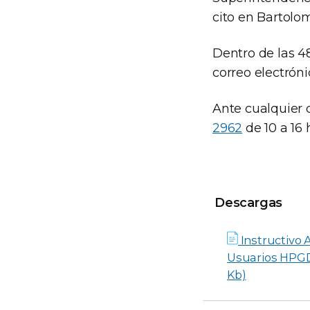
cito en Bartol
Dentro de las 48
correo electróni
Ante cualquier
2962
de 10 a 16 
Descargas
Descargas
Instructivo 
Usuarios HPGD
Kb)