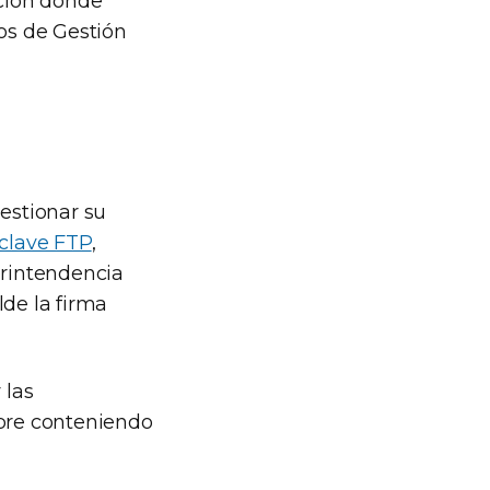
ación donde
cos de Gestión
estionar su
 clave FTP
,
erintendencia
lde la firma
 las
obre conteniendo