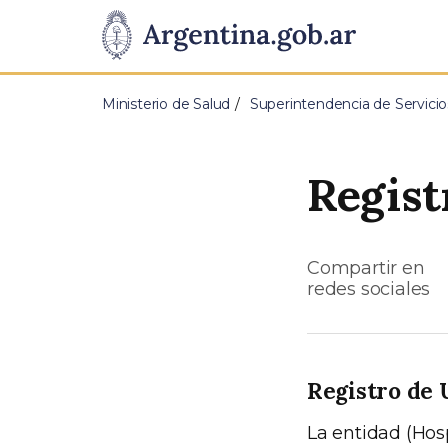
Pasar al contenido principal
Presidencia
de
Ministerio de Salud
Superintendencia de Servicio
la
Nación
Regist
Compartir en
redes sociales
Registro de 
La entidad (Hos