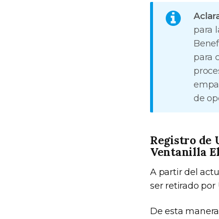
Aclar
para 
Benef
para 
proce
empad
de op
Registro de 
Ventanilla E
A partir del ac
ser retirado po
De esta manera s