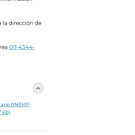
a la dirección de
área
011-4344-
ario RNEMP
7 Kb)