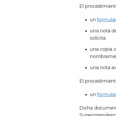
El procedimiento
un
formula
una nota d
solicita
una copia d
nombramient
una nota au
El procedimiento
un
formula
Dicha document
Superintendenci