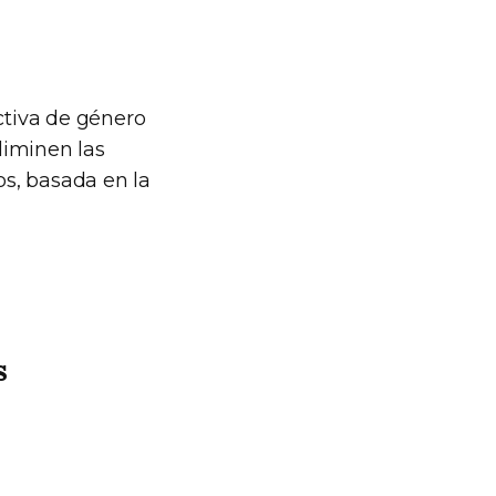
ctiva de género
liminen las
os, basada en la
s