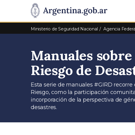
Pasar al contenido principal
Presidencia
de
Ministerio de Seguridad Nacional
Agencia Federa
la
Manuales sobre 
Nación
Riesgo de Desa
Esta serie de manuales #GIRD recorre di
Riesgo, como la participación comunitari
incorporación de la perspectiva de géne
desastres.