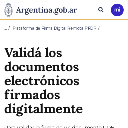
Pasar al contenido principal
Presidencia
Buscar
Ir
a
de
Mi
…
Plataforma de Firma Digital Remota PFDR
Arg
la
Validá los
Nación
documentos
electrónicos
firmados
digitalmente
Para validar la firma de un documento PDF,