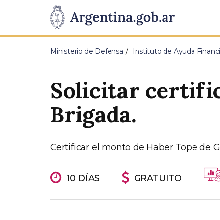
Pasar al contenido principal
Presidencia
de
Ministerio de Defensa
Instituto de Ayuda Financi
la
Solicitar certif
Nación
Brigada.
Certificar el monto de Haber Tope de G
10 DÍAS
GRATUITO