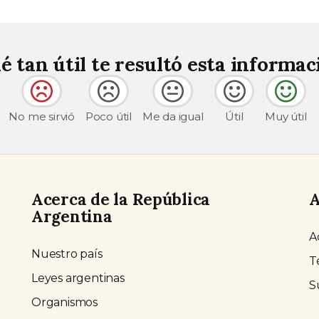
é tan útil te resultó esta informac
No me sirvió
Poco útil
Me da igual
Útil
Muy útil
Acerca de la República
A
Argentina
A
Nuestro país
T
Leyes argentinas
S
Organismos