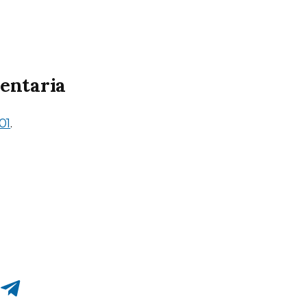
entaria
01
.
Compartir en Telegram