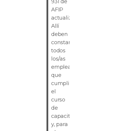
931 de
AFIP
actualizado.
Allí
deben
constar
todos
los/as
empleados/as
que
cumplimentaron
el
curso
de
capacitación
y, para