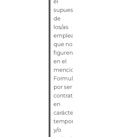
el
supuesto
de
los/as
empleados/as
que no
figuren
en el
mencionado
Formulario
por ser
contratados
en
carácter
temporal
y/o