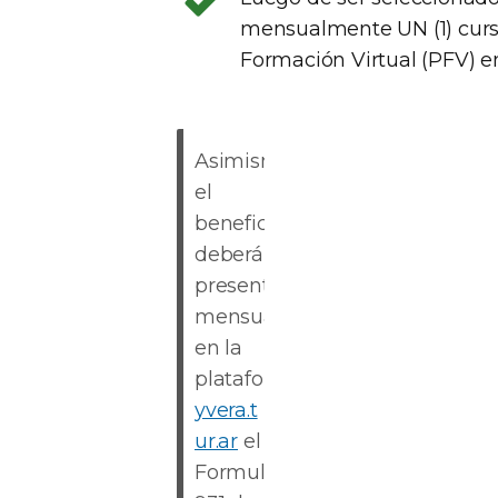
mensualmente UN (1) curs
Formación Virtual (PFV) e
Asimismo,
el
beneficiario
deberá
presentar
mensualmente
en la
plataforma
yvera.t
ur.ar
el
Formulario