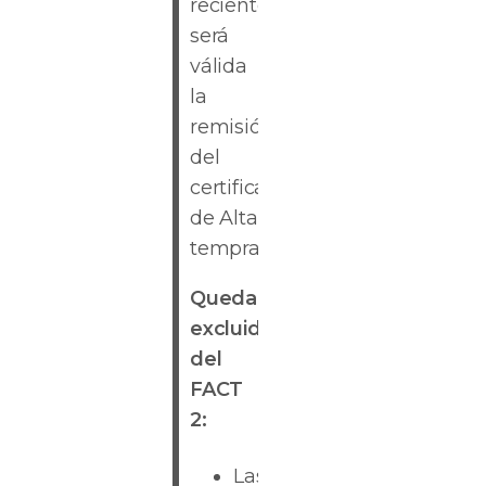
reciente,
será
válida
la
remisión
del
certificado
de Alta
temprana.
Quedan
excluidas
del
FACT
2:
Las