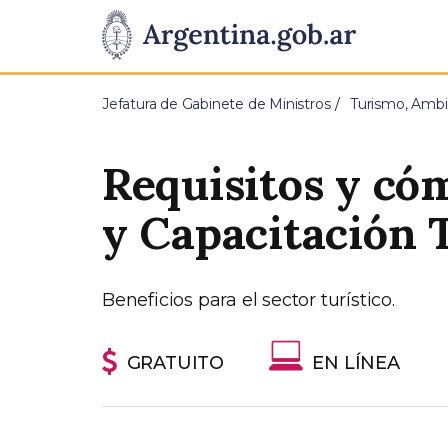
Pasar al contenido principal
Presidencia
de
Jefatura de Gabinete de Ministros
Turismo, Ambi
la
Requisitos y cóm
Nación
y Capacitación T
Beneficios para el sector turístico.
GRATUITO
EN LÍNEA