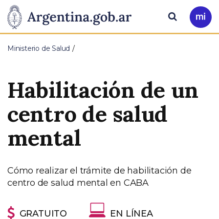
Pasar al contenido principal
Presidencia
Buscar
Ir
a
de
Mi
Ministerio de Salud
Arg
la
Habilitación de un
Nación
centro de salud
mental
Cómo realizar el trámite de habilitación de
centro de salud mental en CABA
GRATUITO
EN LÍNEA