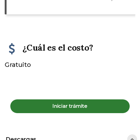
¿Cuál es el costo?
Gratuito
Iniciar trámite
Descargas
Descargas