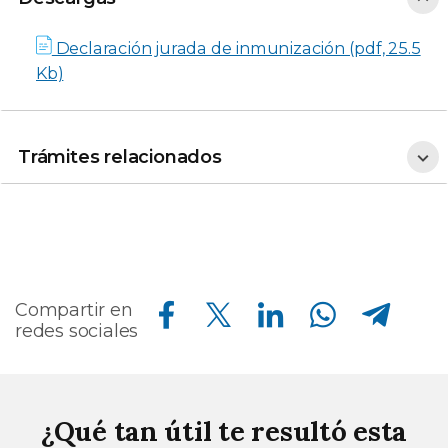
Declaración jurada de inmunización (pdf, 25.5
Kb)
Trámites
relacionados
Trámites relacionados
Compartir en Facebook
Compartir en Twitter
Compartir en Linkedin
Compartir en Whatsapp
Compartir en Telegram
Compartir en
redes sociales
¿Qué tan útil te resultó esta