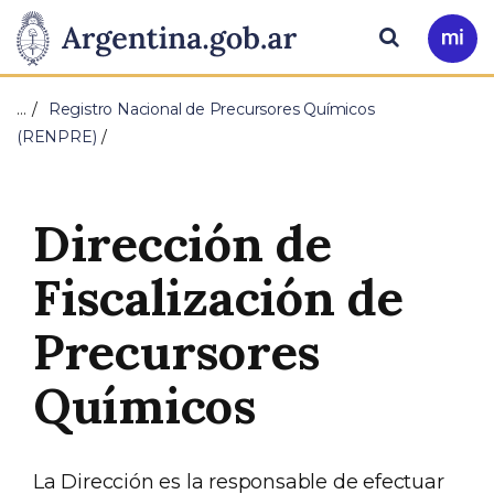
Pasar al contenido principal
Presidencia
Buscar
Ir
a
de
Mi
…
Registro Nacional de Precursores Químicos
Arg
la
(RENPRE)
Nación
Dirección de
Fiscalización de
Precursores
Químicos
La Dirección es la responsable de efectuar