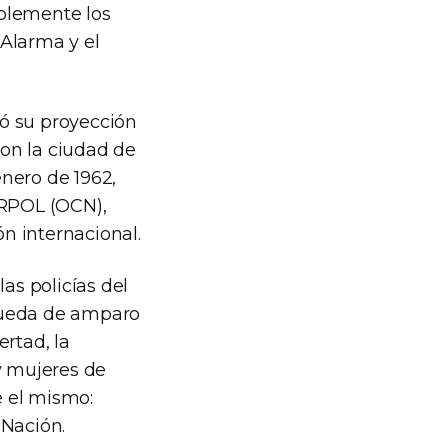
ablemente los
 Alarma y el
lió su proyección
con la ciudad de
enero de 1962,
ERPOL (OCN),
n internacional.
las policías del
squeda de amparo
ertad, la
 y mujeres de
e el mismo:
 Nación.