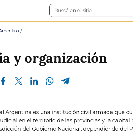
Buscar
en
el
sitio
 Argentina
ia y organización
Compartir en Facebook
Compartir en Twitter
Compartir en Linkedin
Compartir en Whatsapp
Compartir en Telegram
ral Argentina es una institución civil armada que 
dicial en el territorio de las provincias y la capital
risdicción del Gobierno Nacional, dependiendo del 