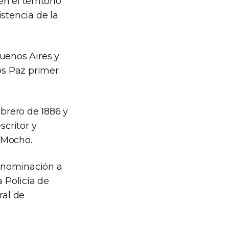
 el territorio
istencia de la
Buenos Aires y
os Paz primer
brero de 1886 y
scritor y
 Mocho.
 denominación a
a Policía de
ral de