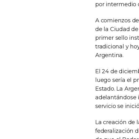
por intermedio 
A comienzos del
de la Ciudad de
primer sello ins
tradicional y ho
Argentina.
El 24 de diciemb
luego sería el p
Estado. La Argen
adelantándose i
servicio se inici
La creación de l
federalización 