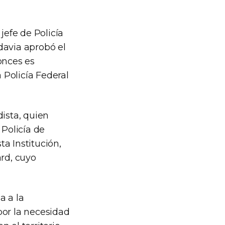
efe de Policía
davia aprobó el
onces es
a Policía Federal
dista, quien
 Policía de
a Institución,
rd, cuyo
a a la
por la necesidad