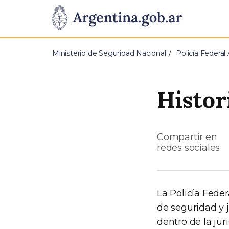
Pasar al contenido principal
Presidencia
de
Ministerio de Seguridad Nacional
Policía Federal
la
Nación
Histor
Compartir en
redes sociales
La Policía Fede
de seguridad y ju
dentro de la ju