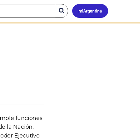
Mi
Buscar
en
el
Argen
sitio
cumple funciones
 de la Nación,
Poder Ejecutivo