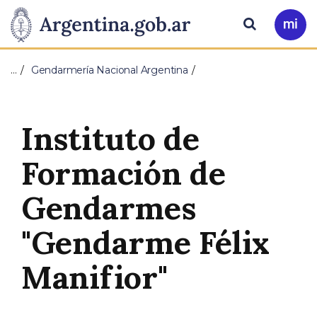
Pasar al contenido principal
Presidencia
Buscar
Ir
a
de
Mi
…
Gendarmería Nacional Argentina
Arg
la
Nación
Instituto de
Formación de
Gendarmes
"Gendarme Félix
Manifior"