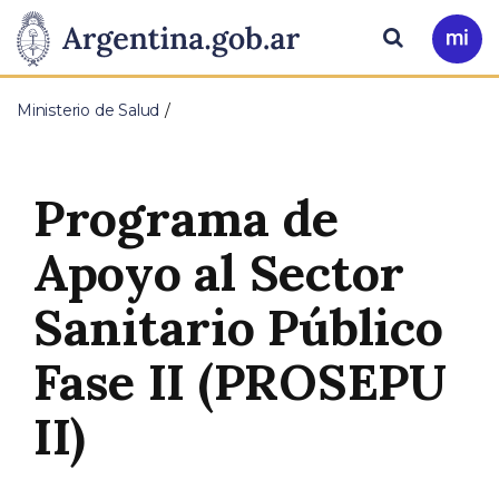
Pasar al contenido principal
Presidencia
Buscar
Ir
a
de
Mi
Ministerio de Salud
Arg
la
Nación
Programa de
Apoyo al Sector
Sanitario Público
Fase II (PROSEPU
II)