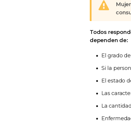
Mujer
consu
Todos responde
dependen de:
El grado de
Si la perso
El estado 
Las caracte
La cantidad
Enfermedad