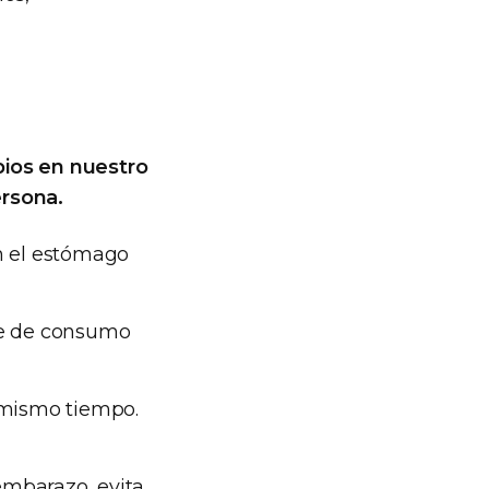
bios en nuestro
rsona.
on el estómago
ite de consumo
l mismo tiempo.
embarazo, evita