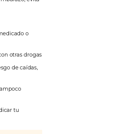
 medicado o
 con otras drogas
esgo de caídas,
 Tampoco
dicar tu