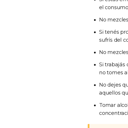
el consumo
No mezcles
Si tenés pr
sufrís del 
No mezcles 
Si trabajás
no tomes a
No dejes q
aquellos qu
Tomar alcoh
concentrac