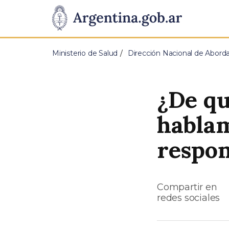
Pasar al contenido principal
Presidencia
de
Ministerio de Salud
Dirección Nacional de Aborda
la
Nación
¿De q
habla
respon
Compartir en
redes sociales