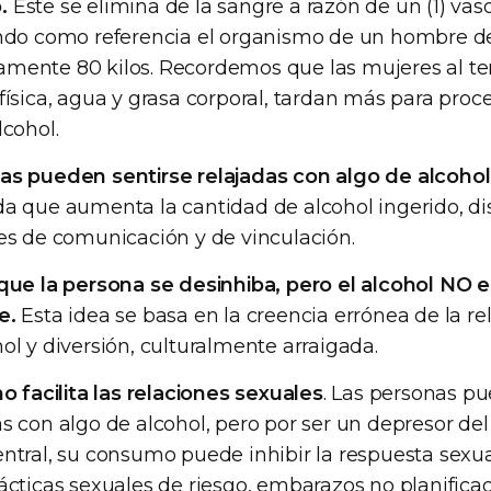
.
Este se elimina de la sangre a razón de un (1) vas
endo como referencia el organismo de un hombre d
mente 80 kilos. Recordemos que las mujeres al t
física, agua y grasa corporal, tardan más para proc
lcohol.
as pueden sentirse relajadas con algo de alcohol
da que aumenta la cantidad de alcohol ingerido, d
es de comunicación y de vinculación.
que la persona se desinhiba, pero el alcohol NO 
e.
Esta idea se basa en la creencia errónea de la re
ol y diversión, culturalmente arraigada.
no facilita las relaciones sexuales
. Las personas pu
s con algo de alcohol, pero por ser un depresor de
ntral, su consumo puede inhibir la respuesta sexu
ácticas sexuales de riesgo, embarazos no planifica