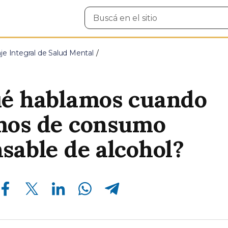
Buscar
en
el
sitio
je Integral de Salud Mental
ué hablamos cuando
mos de consumo
sable de alcohol?
Compartir en Facebook
Compartir en Twitter
Compartir en Linkedin
Compartir en Whatsapp
Compartir en Telegram