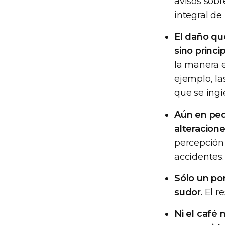
avisos sobr
integral de
El daño qu
sino princ
la manera e
ejemplo, la
que se ingie
Aún en peq
alteracion
percepción 
accidentes.
Sólo un por
sudor
. El 
Ni el café 