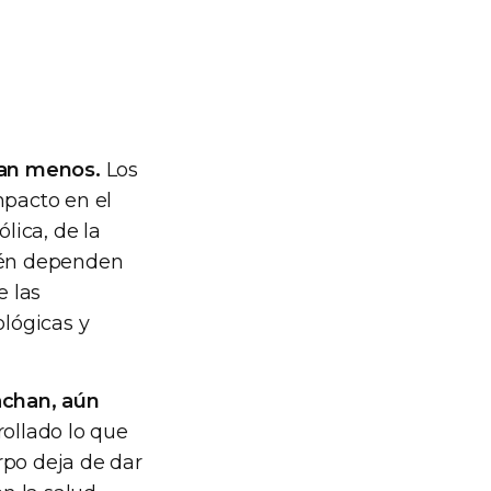
han menos.
Los
mpacto en el
lica, de la
bién dependen
e las
ológicas y
achan, aún
rrollado lo que
rpo deja de dar