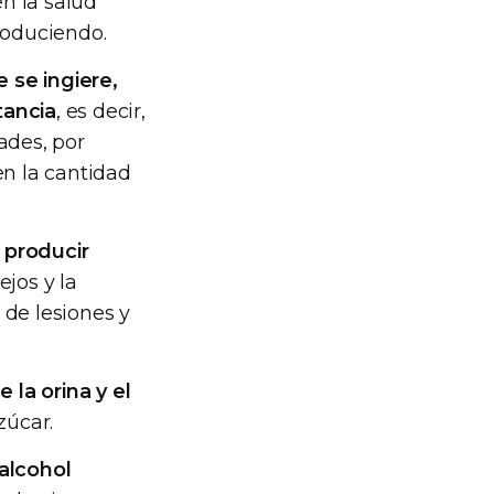
en la salud
roduciendo.
 se ingiere,
tancia
, es decir,
ades, por
en la cantidad
 producir
jos y la
 de lesiones y
la orina y el
zúcar.
 alcohol