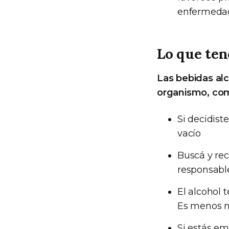
enfermedade
Lo que ten
Las bebidas alc
organismo, com
Si decidist
vacío
Buscá y rec
responsabl
El alcohol 
Es menos no
Si estás e