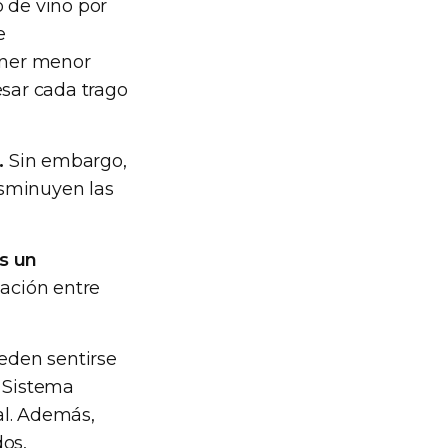
o de vino por
e
ener menor
esar cada trago
.
Sin embargo,
isminuyen las
es un
lación entre
eden sentirse
l Sistema
al. Además,
dos,