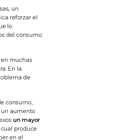
sas, un
ica reforzar el
ue lo
gos del consumo
as en muchas
a. En la
problema de
de consumo,
, un aumento
sexos
un mayor
o cual produce
ber en el