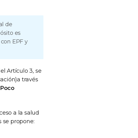
al de
ósito es
s con EPF y
l Artículo 3, se
cación)a través
 Poco
eso a la salud
s se propone: