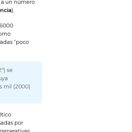
n a un número
encia
).
 6000
como
radas “poco
2º) se
uya
os mil (2000)
ético
sadas por
egenerativas,