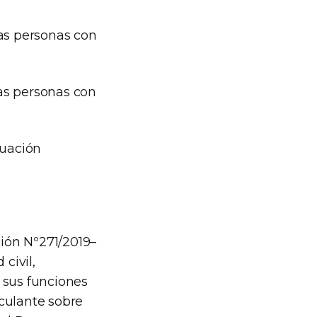
las personas con
las personas con
luación
:
ión Nº271/2019–
civil,
 sus funciones
nculante sobre