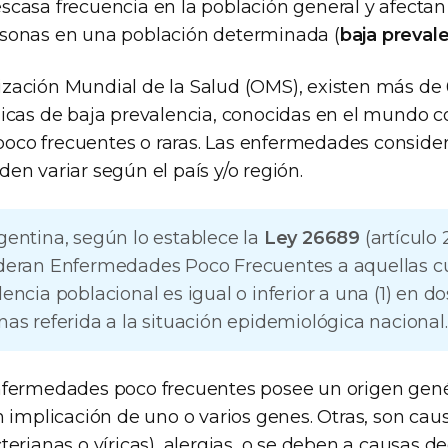
scasa frecuencia en la población general y afecta
rsonas en una población determinada (
baja preval
zación Mundial de la Salud (OMS), existen más de
nicas de baja prevalencia, conocidas en el mundo 
oco frecuentes o raras. Las enfermedades conside
en variar según el país y/o región.
gentina, según lo establece la
Ley 26689
(artículo 
deran Enfermedades Poco Frecuentes a aquellas c
encia poblacional es igual o inferior a una (1) en d
nas referida a la situación epidemiológica nacional.
nfermedades poco frecuentes posee un origen gen
n implicación de uno o varios genes. Otras, son cau
terianas o víricas), alergias, o se deben a causas d