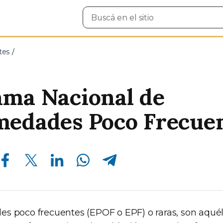
Buscar
en
el
sitio
tes
ama Nacional de
medades Poco Frecue
Compartir en Facebook
Compartir en Twitter
Compartir en Linkedin
Compartir en Whatsapp
Compartir en Telegram
s poco frecuentes (EPOF o EPF) o raras, son aquél