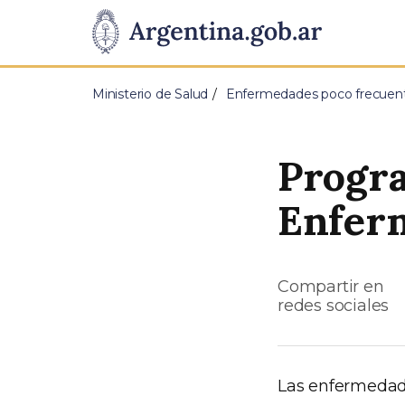
Pasar al contenido principal
Presidencia
de
Ministerio de Salud
Enfermedades poco frecuen
la
Nación
Progr
Enfer
Compartir en
redes sociales
Las enfermedade