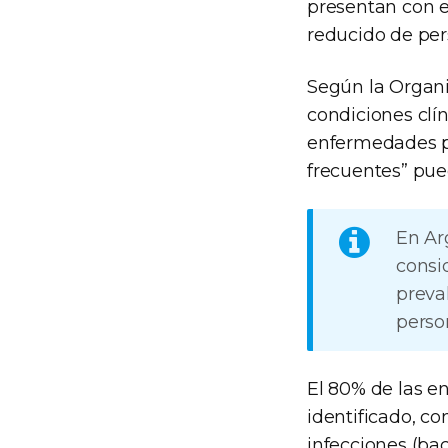
presentan con e
reducido de pe
Según la Organi
condiciones clí
enfermedades p
frecuentes” pued
En Ar
consi
preval
perso
El 80% de las e
identificado, co
infecciones (bac