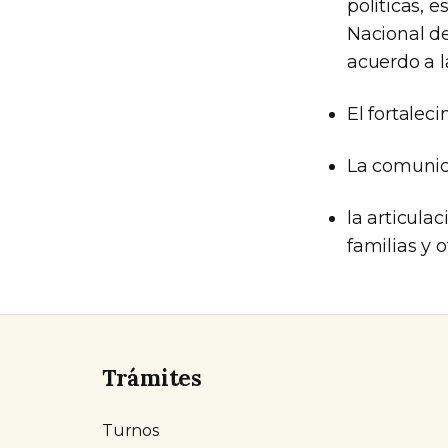
políticas, 
Nacional d
acuerdo a l
El fortalec
La comunica
la articula
familias y
Trámites
Turnos