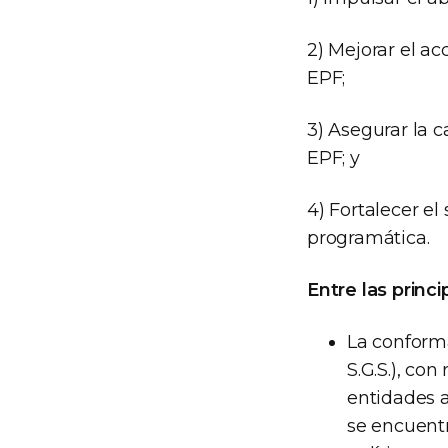
2) Mejorar el a
EPF;
3) Asegurar la c
EPF; y
4) Fortalecer e
programática.
Entre las princ
La conform
S.G.S.), co
entidades a
se encuentr