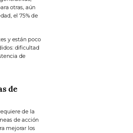
para otras, aún
edad, el 75% de
es y están poco
idos: dificultad
istencia de
as de
equiere de la
líneas de acción
ara mejorar los