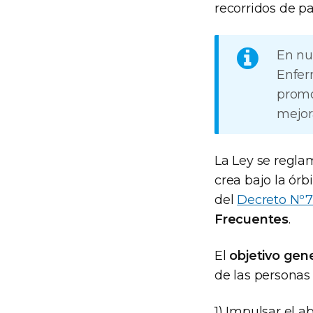
recorridos de pa
En nu
Enfer
promo
mejora
La Ley se reglam
crea bajo la órb
del
Decreto Nº7
Frecuentes
.
El
objetivo gene
de las personas
1) Impulsar el a