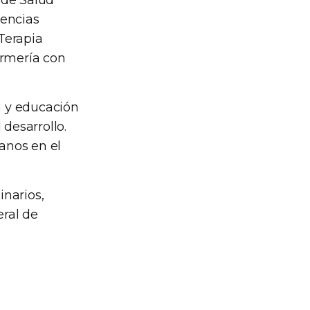
 de Salud
dencias
 Terapia
ermería con
n y educación
desarrollo.
anos en el
inarios,
eral de