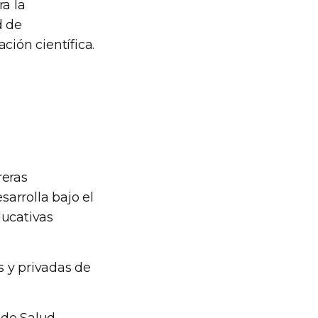
ra la
d de
ción científica.
reras
sarrolla bajo el
ducativas
s y privadas de