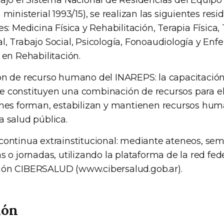
ajo el Sistema Nacional de Residencias del Equipo
ministerial 1993/15), se realizan las siguientes resi
es: Medicina Física y Rehabilitación, Terapia Física,
, Trabajo Social, Psicología, Fonoaudiología y Enf
 en Rehabilitación.
ón de recurso humano del INAREPS: la capacitació
 constituyen una combinación de recursos para el 
ones forman, estabilizan y mantienen recursos hum
 salud pública.
ontinua extrainstitucional: mediante ateneos, sem
s o jornadas, utilizando la plataforma de la red fed
ón CIBERSALUD (www.cibersalud.gob.ar).
ión