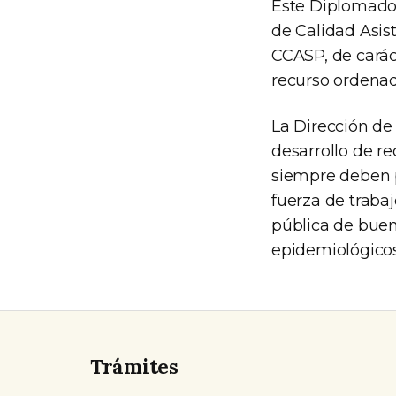
Este Diplomado 
de Calidad Asis
CCASP, de caráct
recurso ordenad
La Dirección de
desarrollo de r
siempre deben p
fuerza de traba
pública de buen
epidemiológicos 
Trámites