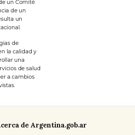
 de un Comité
ncia de un
esulta un
acional.
gias de
n la calidad y
rollar una
vicios de salud
der a cambios
istas.
cerca de Argentina.gob.ar