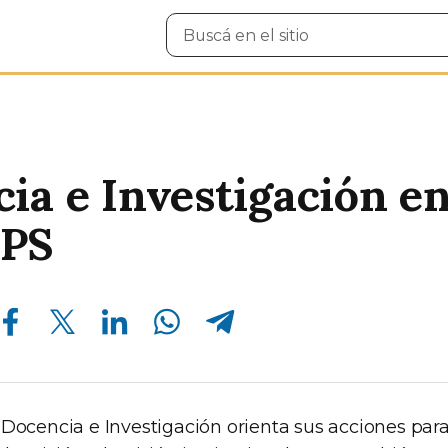
Buscar
en
el
sitio
ia e Investigación e
PS
Compartir en Facebook
Compartir en Twitter
Compartir en Linkedin
Compartir en Whatsapp
Compartir en Telegram
 Docencia e Investigación orienta sus acciones par