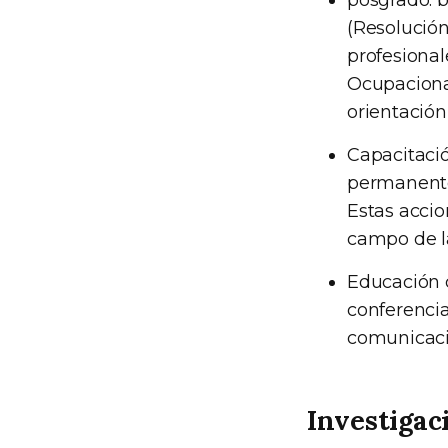
posgrado: b
(Resolución 
profesional
Ocupacional
orientación
Capacitaci
permanente
Estas acci
campo de la
Educación c
conferencia
comunicaci
Investigac