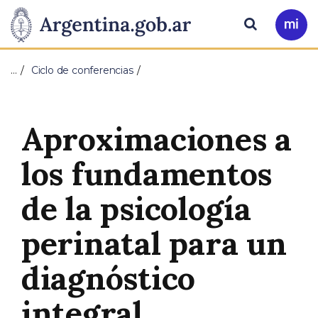
Pasar al contenido principal
Presidencia
Buscar
Ir
a
de
Mi
…
Ciclo de conferencias
Arg
la
Nación
Aproximaciones a
los fundamentos
de la psicología
perinatal para un
diagnóstico
integral