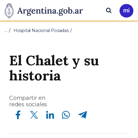
Pasar al contenido principal
Presidencia
Buscar
Ir
a
de
Mi
…
Hospital Nacional Posadas
Arg
la
Nación
El Chalet y su
historia
Compartir en
redes sociales
Compartir en Facebook
Compartir en Twitter
Compartir en Linkedin
Compartir en Whatsapp
Compartir en Telegram