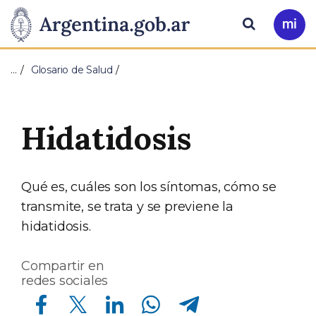
Pasar al contenido principal
Presidencia
Buscar
Ir
a
de
Mi
…
Glosario de Salud
Arg
la
Nación
Hidatidosis
Qué es, cuáles son los síntomas, cómo se
transmite, se trata y se previene la
hidatidosis.
Compartir en
redes sociales
Compartir en Facebook
Compartir en Twitter
Compartir en Linkedin
Compartir en Whatsapp
Compartir en Telegram