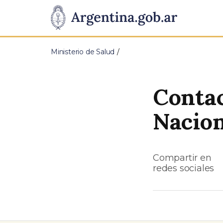
Pasar al contenido principal
Presidencia
de
Ministerio de Salud
la
Nación
Contac
Nacion
Compartir en
redes sociales