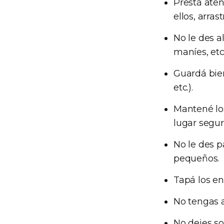
Prestá aten
ellos, arras
No le des a
maníes, etc
Guardá bien 
etc.).
Mantené los
lugar segur
No le des p
pequeños.
Tapá los en
No tengas 
No dejes so