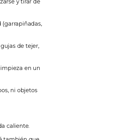
arse y tirar de
d (garrapiñadas,
agujas de tejer,
 limpieza en un
os, ni objetos
a caliente.
dá también que