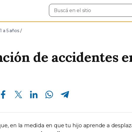
Buscar
en
el
sitio
1 a 5 años
ción de accidentes e
Compartir en Facebook
Compartir en Twitter
Compartir en Linkedin
Compartir en Whatsapp
Compartir en Telegram
ue, en la medida en que tu hijo aprende a desplaz