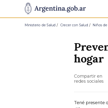
Pasar al contenido principal
Presidencia
de
Ministerio de Salud
Crecer con Salud
Niños de 
la
Nación
Preven
hogar
Compartir en
redes sociales
Tené presente q