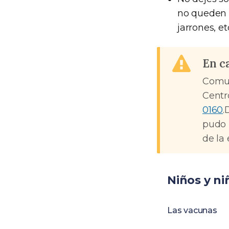
no queden a
jarrones, e
En c
Comu
Centr
0160
.
pudo 
de la 
Niños y ni
Las vacunas