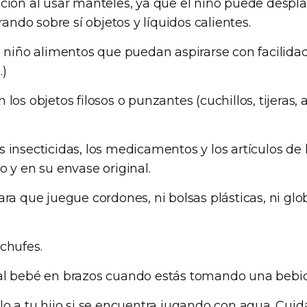
ción al usar manteles, ya que el niño puede desplaz
trando sobre sí objetos y líquidos calientes.
l niño alimentos que puedan aspirarse con facilida
.)
los objetos filosos o punzantes (cuchillos, tijeras, 
 insecticidas, los medicamentos y los artículos de
o y en su envase original.
ara que juegue cordones, ni bolsas plásticas, ni glob
chufes.
al bebé en brazos cuando estás tomando una bebid
lo a tu hijo si se encuentra jugando con agua. Cui