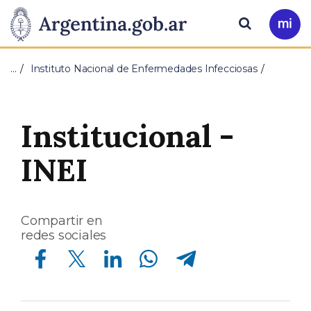
Pasar al contenido principal
Presidencia
Buscar
Ir
a
de
Mi
…
Instituto Nacional de Enfermedades Infecciosas
Arg
la
Nación
Institucional -
INEI
Compartir en
redes sociales
Compartir en Facebook
Compartir en Twitter
Compartir en Linkedin
Compartir en Whatsapp
Compartir en Telegram