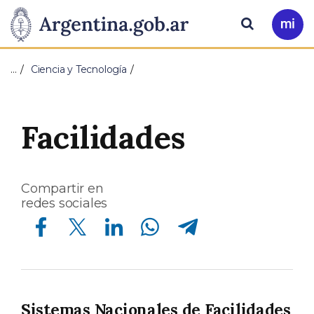
Pasar al contenido principal
Presidencia
Buscar
Ir
a
de
Mi
…
Ciencia y Tecnología
Arg
la
Nación
Facilidades
Compartir en
redes sociales
Compartir en Facebook
Compartir en Twitter
Compartir en Linkedin
Compartir en Whatsapp
Compartir en Telegram
Sistemas Nacionales de Facilidades