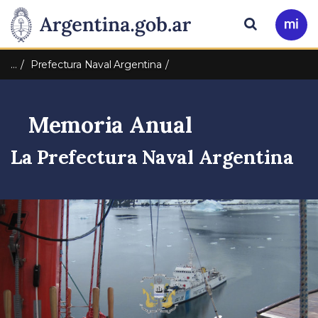
Pasar al contenido principal
Presidencia
Buscar
Ir
a
de
Mi
…
Prefectura Naval Argentina
Arg
la
Memoria Anual
Nación
La Prefectura Naval Argentina