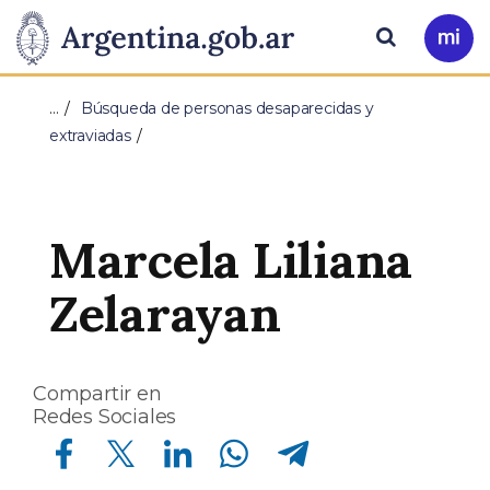
Pasar al contenido principal
Presidencia
Buscar
Ir
a
de
Mi
…
Búsqueda de personas desaparecidas y
Arg
la
extraviadas
Nación
Marcela Liliana
Zelarayan
Compartir en
Redes Sociales
Compartir en Facebook
Compartir en Twitter
Compartir en Linkedin
Compartir en Whatsapp
Compartir en Telegram