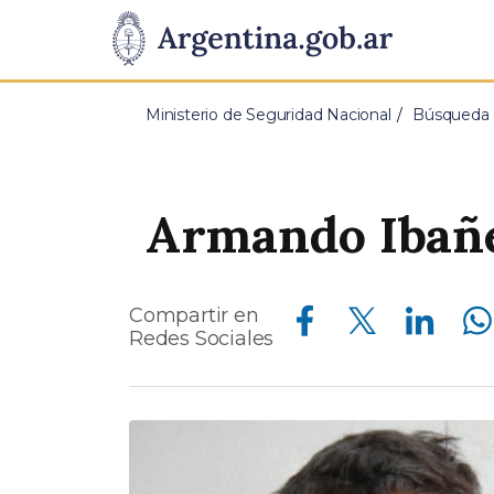
Pasar al contenido principal
Presidencia
de
Ministerio de Seguridad Nacional
Búsqueda d
la
Nación
Armando Ibañ
Compartir en Facebook
Compartir en Twitter
Compartir en Linkedin
Compartir en Whatsapp
Compartir en
Redes Sociales