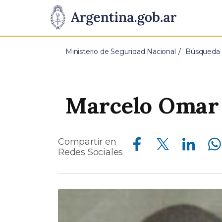
Pasar al contenido principal
Presidencia
de
Ministerio de Seguridad Nacional
Búsqueda d
la
Nación
Marcelo Omar
Compartir en Facebook
Compartir en Twitter
Compartir en Linkedin
Compartir en Whatsapp
Compartir en
Redes Sociales