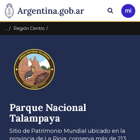
Pasar al contenido principal
Presidencia
Buscar
Ir
a
de
Mi
…
Región Centro
Arg
la
Nación
Parque Nacional
Talampaya
Sitio de Patrimonio Mundial ubicado en la
provincia de La Rioja, conserva más de 213