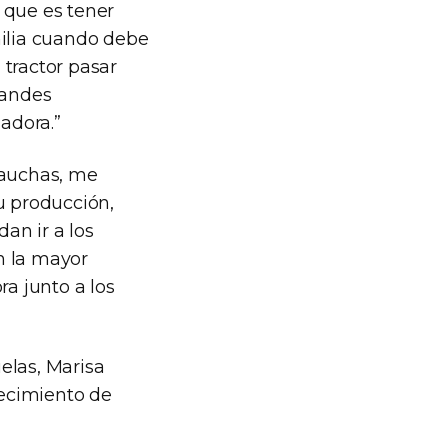
o que es tener
milia cuando debe
 tractor pasar
randes
adora.”
gauchas, me
 producción,
an ir a los
on la mayor
ra junto a los
elas, Marisa
lecimiento de