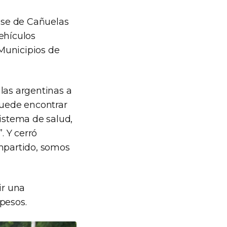
ense de Cañuelas
ehículos
Municipios de
 las argentinas a
uede encontrar
sistema de salud,
. Y cerró
mpartido, somos
ir una
 pesos.