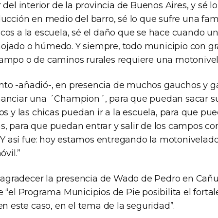
 del interior de la provincia de Buenos Aires, y sé l
ducción en medio del barro, sé lo que sufre una fa
cos a la escuela, sé el daño que se hace cuando un
ojado o húmedo. Y siempre, todo municipio con g
ampo o de caminos rurales requiere una motonivel
to -añadió-, en presencia de muchos gauchos y 
nanciar una ´Champion´, para que puedan sacar su
os y las chicas puedan ir a la escuela, para que pued
stas, para que puedan entrar y salir de los campos c
. Y así fue: hoy estamos entregando la motonivelado
óvil.”
as agradecer la presencia de Wado de Pedro en Cañu
 “el Programa Municipios de Pie posibilita el forta
en este caso, en el tema de la seguridad”.