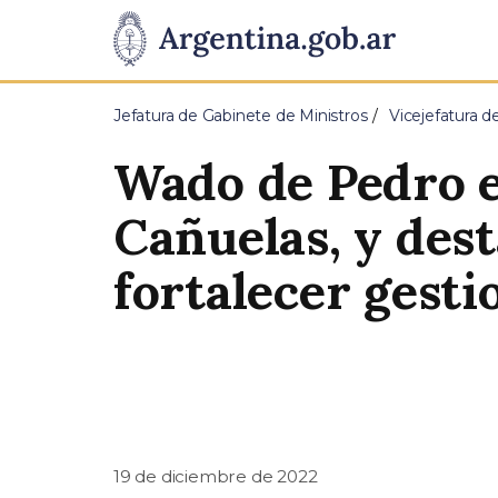
Pasar al contenido principal
Presidencia
de
Jefatura de Gabinete de Ministros
Vicejefatura d
la
Wado de Pedro e
Nación
Cañuelas, y dest
fortalecer gesti
19 de diciembre de 2022