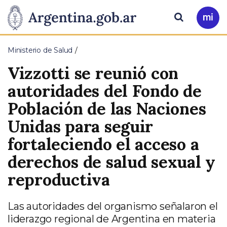
Pasar al contenido principal
Presidencia
Buscar
Ir
a
de
Mi
Ministerio de Salud
Arg
la
Vizzotti se reunió con
Nación
autoridades del Fondo de
Población de las Naciones
Unidas para seguir
fortaleciendo el acceso a
derechos de salud sexual y
reproductiva
Las autoridades del organismo señalaron el
liderazgo regional de Argentina en materia