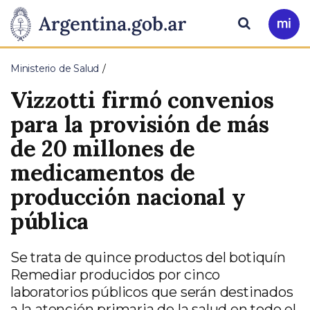
Pasar al contenido principal
Presidencia
Buscar
Ir
a
de
Mi
Ministerio de Salud
Arg
la
Vizzotti firmó convenios
Nación
para la provisión de más
de 20 millones de
medicamentos de
producción nacional y
pública
Se trata de quince productos del botiquín
Remediar producidos por cinco
laboratorios públicos que serán destinados
a la atención primaria de la salud en todo el