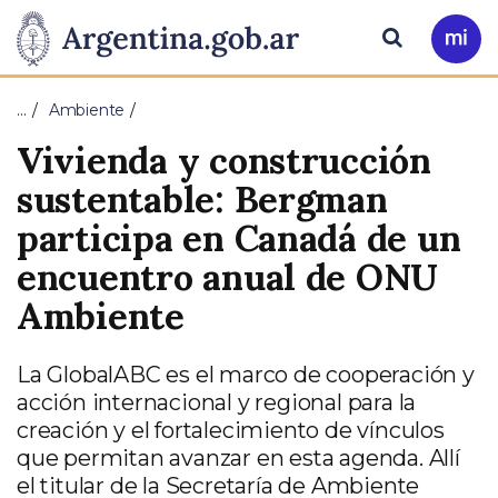
Pasar al contenido principal
Presidencia
Buscar
Ir
a
de
Mi
…
Ambiente
Arg
la
Vivienda y construcción
Nación
sustentable: Bergman
participa en Canadá de un
encuentro anual de ONU
Ambiente
La GlobalABC es el marco de cooperación y
acción internacional y regional para la
creación y el fortalecimiento de vínculos
que permitan avanzar en esta agenda. Allí
el titular de la Secretaría de Ambiente