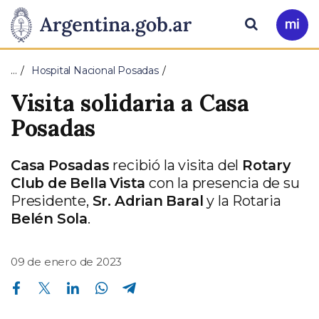
Pasar al contenido principal
Presidencia
Buscar
Ir
a
de
Mi
…
Hospital Nacional Posadas
Arg
la
Visita solidaria a Casa
Nación
Posadas
Casa Posadas
recibió la visita del
Rotary
Club de Bella Vista
con la presencia de su
Presidente,
Sr. Adrian Baral
y la Rotaria
Belén Sola
.
09 de enero de 2023
Compartir en Facebook
Compartir en Twitter
Compartir en Linkedin
Compartir en Whatsapp
Compartir en Telegram