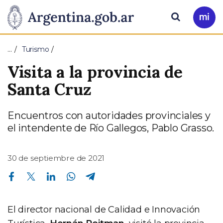
Pasar al contenido principal
Presidencia
Buscar
Ir
a
de
Mi
…
Turismo
Arg
la
Visita a la provincia de
Nación
Santa Cruz
Encuentros con autoridades provinciales y
el intendente de Río Gallegos, Pablo Grasso.
30 de septiembre de 2021
Compartir en Facebook
Compartir en Twitter
Compartir en Linkedin
Compartir en Whatsapp
Compartir en Telegram
El director nacional de Calidad e Innovación