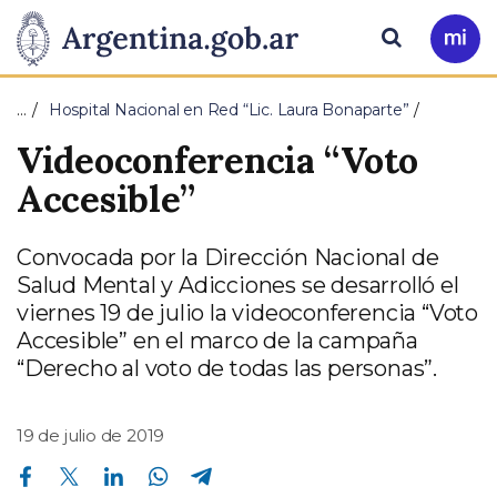
Pasar al contenido principal
Presidencia
Buscar
Ir
a
de
Mi
…
Hospital Nacional en Red “Lic. Laura Bonaparte”
Arg
la
Videoconferencia “Voto
Nación
Accesible”
Convocada por la Dirección Nacional de
Salud Mental y Adicciones se desarrolló el
viernes 19 de julio la videoconferencia “Voto
Accesible” en el marco de la campaña
“Derecho al voto de todas las personas”.
19 de julio de 2019
Compartir en Facebook
Compartir en Twitter
Compartir en Linkedin
Compartir en Whatsapp
Compartir en Telegram