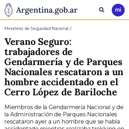
Pasar al contenido principal
Presidencia
Buscar
Ir
a
de
Mi
Ministerio de Seguridad Nacional
Arg
la
Verano Seguro:
Nación
trabajadores de
Gendarmería y de Parques
Nacionales rescataron a un
hombre accidentado en el
Cerro López de Bariloche
Miembros de la Gendarmería Nacional y de
la Administración de Parques Nacionales
rescataron ayer a un hombre que se había
accidentado mientras realizaba trekking en