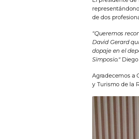
El presidente de 
representándono
de dos profesiona
"Queremos recono
David Gerard qui
dopaje en el dep
Simposio."
Diego
Agradecemos a Co
y Turismo de la 