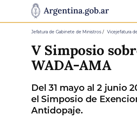
Pasar al contenido principal
Presidencia
de
Jefatura de Gabinete de Ministros
Vicejefatura d
la
V Simposio sobr
Nación
WADA-AMA
Del 31 mayo al 2 junio 2
el Simposio de Exencio
Antidopaje.