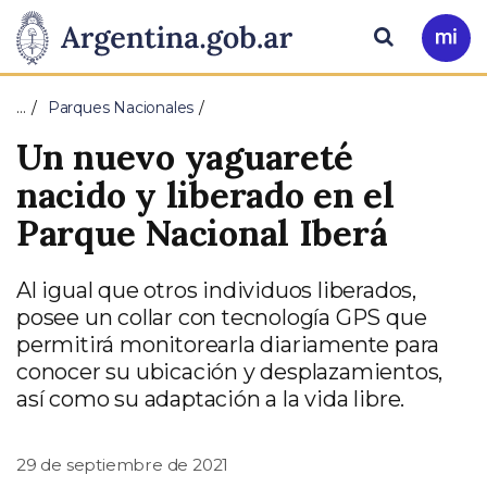
Pasar al contenido principal
Presidencia
Buscar
Ir
a
de
Mi
…
Parques Nacionales
Arg
la
Un nuevo yaguareté
Nación
nacido y liberado en el
Parque Nacional Iberá
Al igual que otros individuos liberados,
posee un collar con tecnología GPS que
permitirá monitorearla diariamente para
conocer su ubicación y desplazamientos,
así como su adaptación a la vida libre.
29 de septiembre de 2021