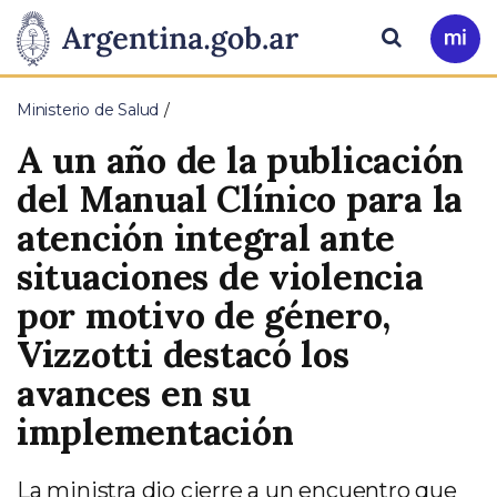
Pasar al contenido principal
Presidencia
Buscar
Ir
a
de
Mi
Ministerio de Salud
Arg
la
A un año de la publicación
Nación
del Manual Clínico para la
atención integral ante
situaciones de violencia
por motivo de género,
Vizzotti destacó los
avances en su
implementación
La ministra dio cierre a un encuentro que