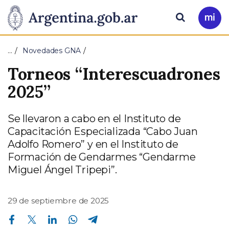
Pasar al contenido principal
Presidencia
Buscar
Ir
a
de
Mi
…
Novedades GNA
Arg
la
Torneos “Interescuadrones
Nación
2025”
Se llevaron a cabo en el Instituto de
Capacitación Especializada “Cabo Juan
Adolfo Romero” y en el Instituto de
Formación de Gendarmes “Gendarme
Miguel Ángel Tripepi”.
29 de septiembre de 2025
Compartir en Facebook
Compartir en Twitter
Compartir en Linkedin
Compartir en Whatsapp
Compartir en Telegram