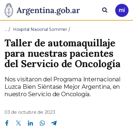
Pasar al contenido principal
Presidencia
Buscar
Ir
a
de
Mi
…
Hospital Nacional Sommer
Arg
la
Taller de automaquillaje
Nación
para nuestras pacientes
del Servicio de Oncología
Nos visitaron del Programa Internacional
Luzca Bien Siéntase Mejor Argentina, en
nuestro Servicio de Oncología.
03 de octubre de 2023
Compartir en Facebook
Compartir en Twitter
Compartir en Linkedin
Compartir en Whatsapp
Compartir en Telegram