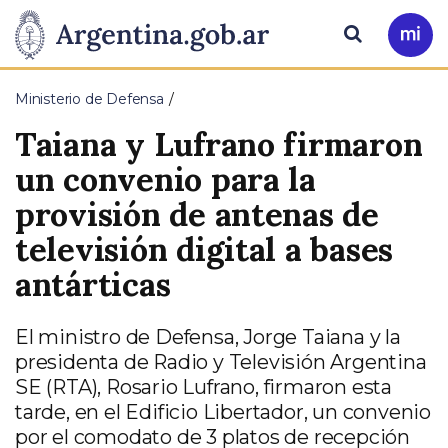
Pasar al contenido principal
Presidencia
Buscar
Ir
a
de
Mi
Ministerio de Defensa
Arg
la
Taiana y Lufrano firmaron
Nación
un convenio para la
provisión de antenas de
televisión digital a bases
antárticas
El ministro de Defensa, Jorge Taiana y la
presidenta de Radio y Televisión Argentina
SE (RTA), Rosario Lufrano, firmaron esta
tarde, en el Edificio Libertador, un convenio
por el comodato de 3 platos de recepción