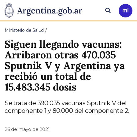
Pasar al contenido principal
Presidencia
Buscar
Ir
a
de
Mi
Ministerio de Salud
Arg
la
Siguen llegando vacunas:
Nación
Arribaron otras 470.035
Sputnik V y Argentina ya
recibió un total de
15.483.345 dosis
Se trata de 390.035 vacunas Sputnik V del
componente 1 y 80.000 del componente 2.
26 de mayo de 2021