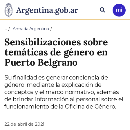
Pasar al contenido principal
Presidencia
Buscar
Ir
a
de
Mi
…
Armada Argentina
Arg
la
Sensibilizaciones sobre
Nación
temáticas de género en
Puerto Belgrano
Su finalidad es generar conciencia de
género, mediante la explicación de
conceptos y el marco normativo, además
de brindar información al personal sobre el
funcionamiento de la Oficina de Género.
22 de abril de 2021