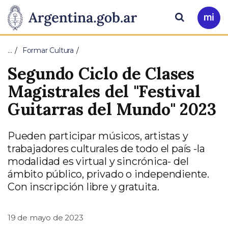
Pasar al contenido principal
Presidencia
Buscar
Ir
a
de
Mi
…
Formar Cultura
Arg
la
Segundo Ciclo de Clases
Nación
Magistrales del "Festival
Guitarras del Mundo" 2023
Pueden participar músicos, artistas y
trabajadores culturales de todo el país -la
modalidad es virtual y sincrónica- del
ámbito público, privado o independiente.
Con inscripción libre y gratuita.
19 de mayo de 2023