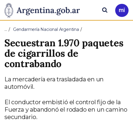
Pasar al contenido principal
Presidencia
Buscar
Ir
a
de
Mi
…
Gendarmería Nacional Argentina
Arg
la
Secuestran 1.970 paquetes
Nación
de cigarrillos de
contrabando
La mercadería era trasladada en un
automóvil.
El conductor embistió el control fijo de la
Fuerza y abandonó el rodado en un camino
secundario.