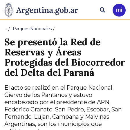
Pasar al contenido principal
Presidencia
Buscar
Ir
a
de
Mi
…
Parques Nacionales
Arg
la
Se presentó la Red de
Nación
Reservas y Áreas
Protegidas del Biocorredor
del Delta del Paraná
El acto se realizó en el Parque Nacional
Ciervo de los Pantanos y estuvo
encabezado por el presidente de APN,
Federico Granato. San Pedro, Escobar, San
Fernando, Lujan, Campana y Malvinas
Argentinas, son los municipios que