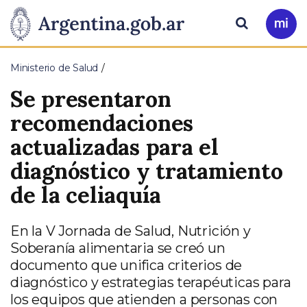
Pasar al contenido principal
Presidencia
Buscar
Ir
a
de
Mi
Ministerio de Salud
Arg
la
Se presentaron
Nación
recomendaciones
actualizadas para el
diagnóstico y tratamiento
de la celiaquía
En la V Jornada de Salud, Nutrición y
Soberanía alimentaria se creó un
documento que unifica criterios de
diagnóstico y estrategias terapéuticas para
los equipos que atienden a personas con